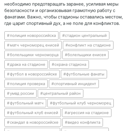
необходимо предотвращать заранее, усиливая меры
безопасности и организовывая грамотную работу с
фанатами. Важно, чтобы стадионы оставались местом,
где царит спортивный дух, а не поле для конфликтов.
полиция новороссийска
стадион центральный
матч черноморец енисей
конфликт на стадионе
болельщики черноморца
болельщики енисея
драка на стадионе
охрана стадиона
футбол в новороссийске
футбольные фанаты
полиция проверка
спортивный инцидент
умвд россии
центральный район
футбольный матч
футбольный клуб черноморец
футбольный клуб енисей
агрессия на стадионе
скандал в новороссийске
видео конфликта