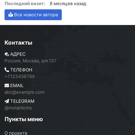
Последний визит:
8 месяцев назад
Все новости автора
Контакты
АДРЕС
Россия, Москва, а/я 137
ТЕЛЕФОН
+7123456789
EMAIL
abc@example.com
TELEGRAM
@instantcms
Пункты меню
О проекте