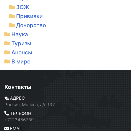
ЗОЖ
Прививки
Донорство
Наука
Туризм
Анонсы
В мире
Контакты
АДРЕС
Россия, Москва, а/я 137
ТЕЛЕФОН
+7123456789
EMAIL