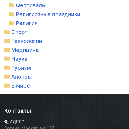
Фестиваль
Религиозные праздники
Религия
Спорт
Технологии
Медицина
Наука
Туризм
Анонсы
В мире
Контакты
АДРЕС
Россия, Москва, а/я 137