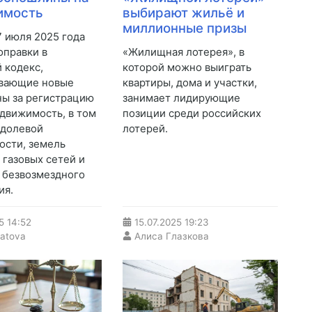
имость
выбирают жильё и
миллионные призы
7 июля 2025 года
оправки в
«Жилищная лотерея», в
 кодекс,
которой можно выиграть
ивающие новые
квартиры, дома и участки,
ы за регистрацию
занимает лидирующие
едвижимость, в том
позиции среди российских
 долевой
лотерей.
ости, земель
 газовых сетей и
 безвозмездного
ия.
5
14:52
15.07.2025
19:23
ratova
Алиса Глазкова