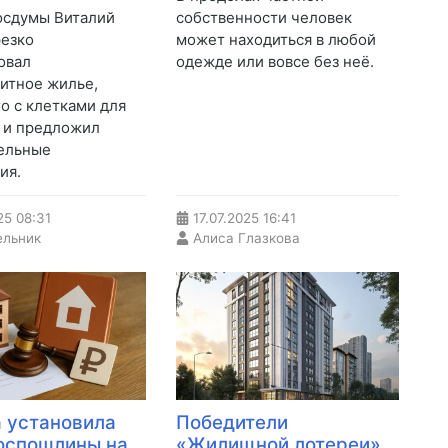
осдумы Виталий
собственности человек
езко
может находиться в любой
овал
одежде или вовсе без неё.
итное жилье,
го с клетками для
 и предложил
ельные
ия.
25
08:31
17.07.2025
16:41
ельник
Алиса Глазкова
 установила
Победители
оспошлины на
«Жилищной лотереи»