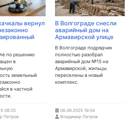
ачкалы вернул
В Волгограде снесли
незаконно
аварийный дом на
зированный
Армавирской улице
В Волгограде подрядчик
ле по решению
полностью разобрал
ращен в
аварийный дом №15 на
льную
Армавирской, жильцы
ость земельный
переселены в новый
незаконно
комплекс.
йся в частной
ости.
25
08:20
06.06.2025
19:04
р Петров
Владимир Петров