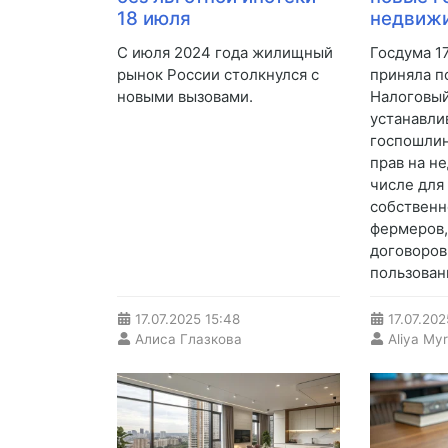
18 июля
недвиж
С июля 2024 года жилищный
Госдума 1
рынок России столкнулся с
приняла п
новыми вызовами.
Налоговый
устанавл
госпошлин
прав на н
числе для
собственн
фермеров,
договоров
пользован
17.07.2025
15:48
17.07.202
Алиса Глазкова
Aliya My