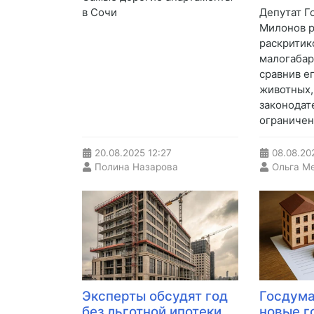
в Сочи
Депутат Г
Милонов р
раскритик
малогабар
сравнив е
животных,
законодат
ограничен
20.08.2025
12:27
08.08.20
Полина Назарова
Ольга М
Эксперты обсудят год
Госдума
без льготной ипотеки
новые г