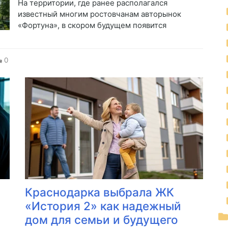
На территории, где ранее располагался
известный многим ростовчанам авторынок
«Фортуна», в скором будущем появится
0
Краснодарка выбрала ЖК
«История 2» как надежный
дом для семьи и будущего