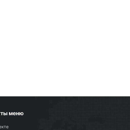
кты меню
екте