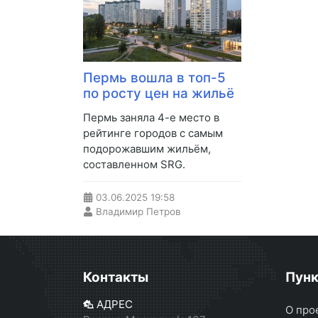
Пермь вошла в топ-5
по росту цен на жильё
Пермь заняла 4-е место в
рейтинге городов с самым
подорожавшим жильём,
составленном SRG.
03.06.2025
19:58
Владимир Петров
Контакты
Пун
АДРЕС
О про