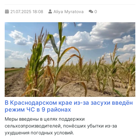
21.07.2025
18:08
Aliya Myratova
0
В Краснодарском крае из-за засухи введён
режим ЧС в 9 районах
Меры введены в целях поддержки
сельхозпроизводителей, понёсших убытки из-за
ухудшения погодных условий.