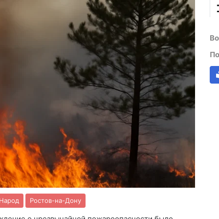
Во
По
Народ
Ростов-на-Дону
ждение о чрезвычайной пожароопасности было