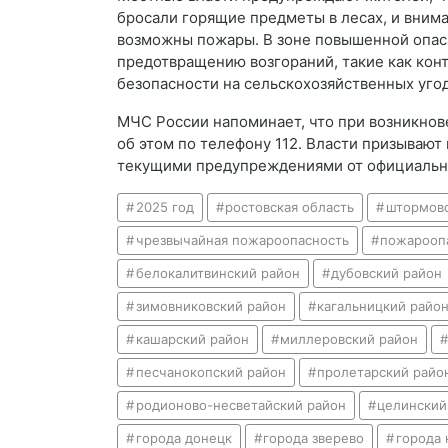
бросали горящие предметы в лесах, и внима
возможны пожары. В зоне повышенной опас
предотвращению возгораний, такие как кон
безопасности на сельскохозяйственных угод
МЧС России напоминает, что при возникно
об этом по телефону 112. Власти призывают
текущими предупреждениями от официальн
2025 год
ростовская область
штормов
чрезвычайная пожароопасность
пожароопа
белокалитвинский район
дубовский район
зимовниковский район
кагальницкий райо
кашарский район
миллеровский район
песчанокопский район
пролетарский райо
родионово-несветайский район
целинский
города донецк
города зверево
города 