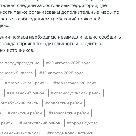
тельно следили за состоянием территорий, где
ности также организованы дополнительные меры по
троль за соблюдением требований пожарной
ьях.
вении пожара необходимо незамедлительно сообщить
 граждан проявлять бдительность и следить за
ых источников.
ое предупреждение
20 августа 2025 года
сность 5 класса
19 августа 2025 года
егорлыкский район
зерноградский район
н
каменский район
красносулинский район
октябрьский район
орловский район
н
сальский район
тарасовский район
 район
чертковский район
города гуково
каменск-шахтинский
города новошахтинск