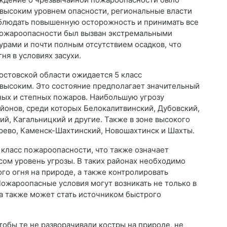
 с высоким уровнем опасности, региональные власти
облюдать повышенную осторожность и принимать все
пожароопасности был вызван экстремальными
рами и почти полным отсутствием осадков, что
я в условиях засухи.
остовской области ожидается 5 класс
высоким. Это состояние предполагает значительный
ных и степных пожаров. Наибольшую угрозу
йонов, среди которых Белокалитвинский, Дубовский,
й, Кагальницкий и другие. Также в зоне высокого
ерево, Каменск-Шахтинский, Новошахтинск и Шахты.
4 класс пожароопасности, что также означает
сом уровень угрозы. В таких районах необходимо
го огня на природе, а также контролировать
Пожароопасные условия могут возникать не только в
ава также может стать источником быстрого
обы те не разворачивали костры на природе, не