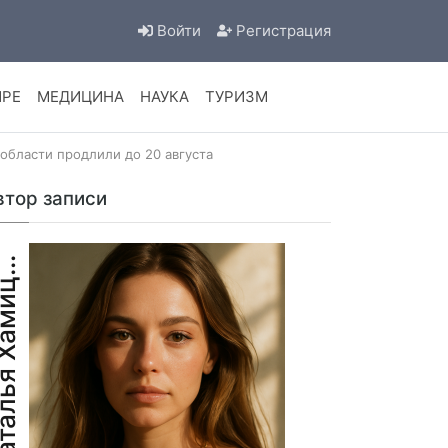
Войти
Регистрация
ИРЕ
МЕДИЦИНА
НАУКА
ТУРИЗМ
бласти продлили до 20 августа
втор записи
а
т
а
л
ь
я
Х
а
м
и
е
в
и
Н
ч
ц