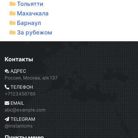
Тольятти
Махачкала
Барнаул
За рубежом
Контакты
АДРЕС
Россия, Москва, а/я 137
ТЕЛЕФОН
+7123456789
EMAIL
abc@example.com
TELEGRAM
@instantcms
Пункты меню