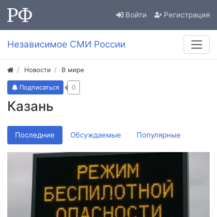
Войти
Регистрация
Независимое СМИ России
Новости
В мире
Подписаться
0
Казань
Последние
Обсуждаемые
Популярные