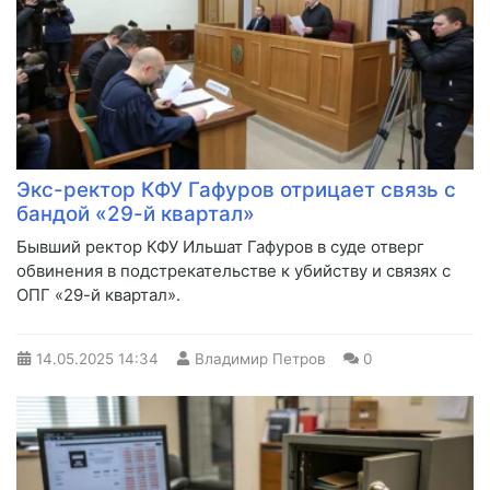
Экс-ректор КФУ Гафуров отрицает связь с
бандой «29-й квартал»
Бывший ректор КФУ Ильшат Гафуров в суде отверг
обвинения в подстрекательстве к убийству и связях с
ОПГ «29-й квартал».
14.05.2025
14:34
Владимир Петров
0