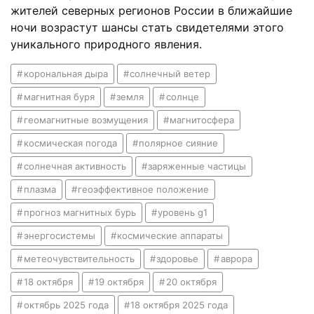
жителей северных регионов России в ближайшие
ночи возрастут шансы стать свидетелями этого
уникального природного явления.
корональная дыра
солнечный ветер
магнитная буря
земля
солнце
геомагнитные возмущения
магнитосфера
космическая погода
полярное сияние
солнечная активность
заряженные частицы
плазма
геоэффективное положение
прогноз магнитных бурь
уровень g1
энергосистемы
космические аппараты
метеочувствительность
здоровье
аврора
18 октября
19 октября
20 октября
октябрь 2025 года
18 октября 2025 года