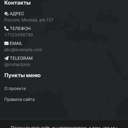
Контакты
АДРЕС
Россия, Москва, а/я 137
ТЕЛЕФОН
+7123456789
EMAIL
abc@example.com
TELEGRAM
@instantcms
Пункты меню
О проекте
Правила сайта
Независимое СМИ России
© 2026
Посещая этот сайт, вы соглашаетесь с тем, что мы