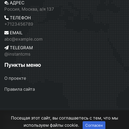
АДРЕС
Россия, Москва, а/я 137
ТЕЛЕФОН
+7123456789
EMAIL
abc@example.com
TELEGRAM
@instantcms
Пункты меню
О проекте
Правила сайта
Независимое СМИ России
© 2026
Посещая этот сайт, вы соглашаетесь с тем, что мы
используем файлы cookie.
Согласен
О проекте
Правила сайта