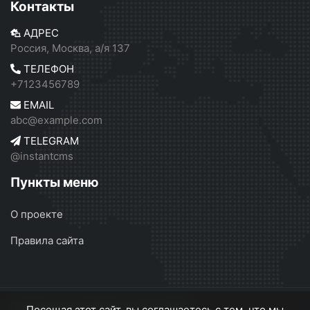
Контакты
АДРЕС
Россия, Москва, а/я 137
ТЕЛЕФОН
+7123456789
EMAIL
abc@example.com
TELEGRAM
@instantcms
Пункты меню
О проекте
Правила сайта
Независимое СМИ России
© 2026
Посещая этот сайт, вы соглашаетесь с тем, что мы