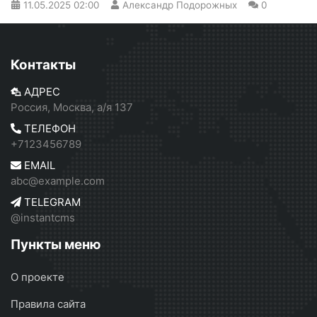
11.05.2025
02:00
Александр Подорожных
0
Контакты
АДРЕС
Россия, Москва, а/я 137
ТЕЛЕФОН
+7123456789
EMAIL
abc@example.com
TELEGRAM
@instantcms
Пункты меню
О проекте
Правила сайта