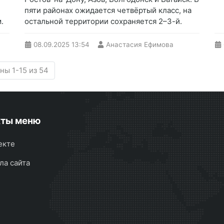
пяти районах ожидается четвёртый класс, на
.
остальной территории сохраняется 2–3-й.
08.09.2025
13:54
Анастасия Ефимова
ны 1-15 из 54
кты меню
екте
ла сайта