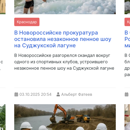
Краснодар
К
В Новороссийске прокуратура
В
остановила незаконное пенное шоу
Р
на Суджукской лагуне
м
В Новороссийске разгорелся скандал вокруг
В 
 с
одного из спортивных клубов, устроившего
бл
,
незаконное пенное шоу на Суджукской лагуне
др
ра
03.10.2025
20:54
Альберт Фатеев