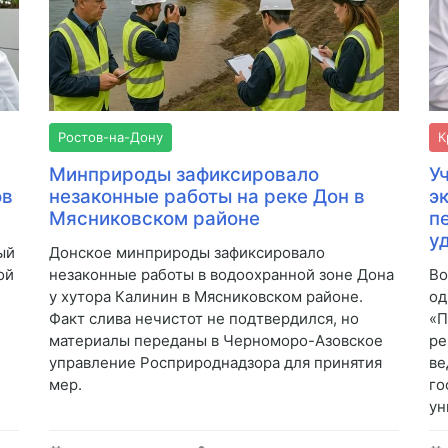
Ростов-на-Дону
К
Минприроды зафиксировало
У
ов
незаконные работы на реке Дон в
э
Мясниковском районе
п
у
ый
Донское минприроды зафиксировало
ой
незаконные работы в водоохранной зоне Дона
Во
у хутора Калинин в Мясниковском районе.
од
Факт слива нечистот не подтвердился, но
«П
материалы переданы в Черноморо-Азовское
ре
управление Росприроднадзора для принятия
ве
мер.
го
ун