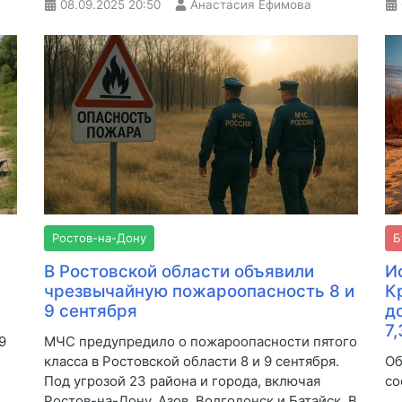
08.09.2025
20:50
Анастасия Ефимова
Ростов-на-Дону
Б
В Ростовской области объявили
И
чрезвычайную пожароопасность 8 и
К
9 сентября
д
7
9
МЧС предупредило о пожароопасности пятого
класса в Ростовской области 8 и 9 сентября.
Об
Под угрозой 23 района и города, включая
со
Ростов-на-Дону, Азов, Волгодонск и Батайск. В