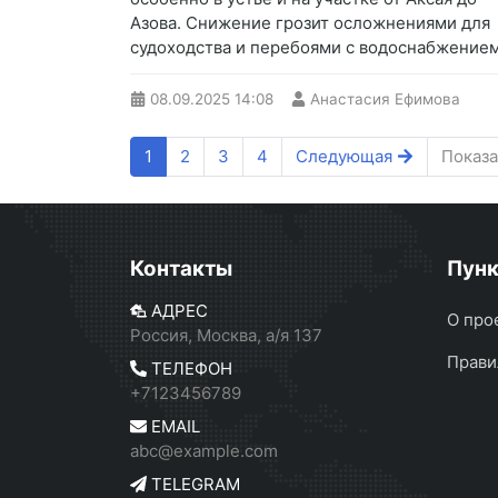
Азова. Снижение грозит осложнениями для
судоходства и перебоями с водоснабжением
08.09.2025
14:08
Анастасия Ефимова
1
2
3
4
Следующая
Показа
Контакты
Пун
АДРЕС
О про
Россия, Москва, а/я 137
Прави
ТЕЛЕФОН
+7123456789
EMAIL
abc@example.com
TELEGRAM