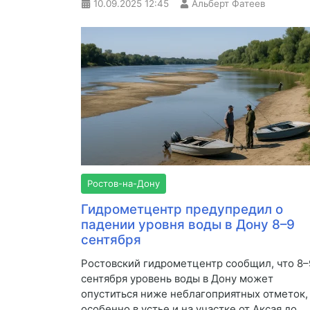
10.09.2025
12:45
Альберт Фатеев
Ростов-на-Дону
Гидрометцентр предупредил о
падении уровня воды в Дону 8–9
сентября
Ростовский гидрометцентр сообщил, что 8–
сентября уровень воды в Дону может
опуститься ниже неблагоприятных отметок,
особенно в устье и на участке от Аксая до