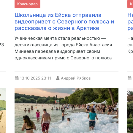
Краснодар
К
Школьница из Ейска отправила
Н
видеопривет с Северного полюса и
р
рассказала о жизни в Арктике
р
Ученическая мечта стала реальностью —
На
23
десятиклассница из города Ейска Анастасия
сп
Минеева передала видеопривет своим
Кр
одноклассникам прямо с Северного полюса
13.10.2025
23:11
Андрей Рябков