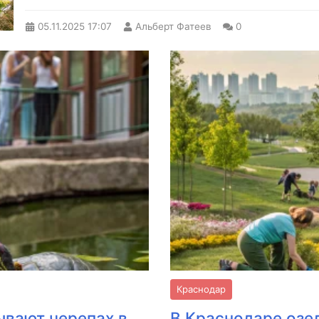
05.11.2025
17:07
Альберт Фатеев
0
Краснодар
ывают черепах в
В Краснодаре озе