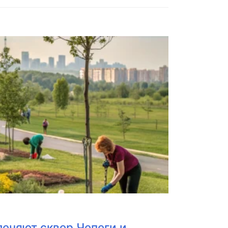
леняют сквер Чепеги и