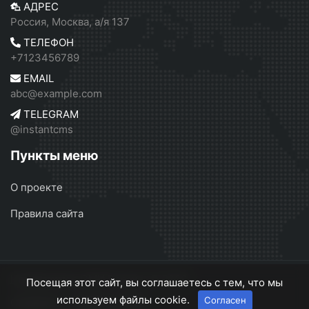
АДРЕС
Россия, Москва, а/я 137
ТЕЛЕФОН
+7123456789
EMAIL
abc@example.com
TELEGRAM
@instantcms
Пункты меню
О проекте
Правила сайта
Независимое СМИ России
© 2026
Посещая этот сайт, вы соглашаетесь с тем, что мы
используем файлы cookie.
Согласен
О проекте
Правила сайта