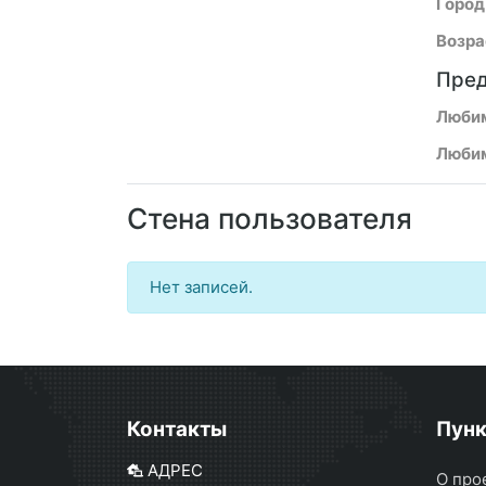
Город
Возра
Пред
Люби
Любим
Стена пользователя
Нет записей.
Контакты
Пун
АДРЕС
О про