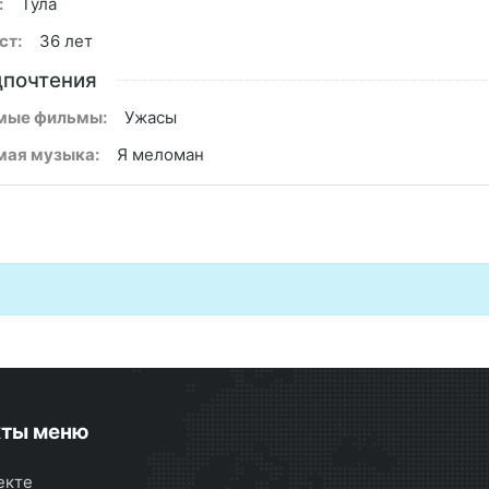
:
Тула
ст:
36 лет
почтения
мые фильмы:
Ужасы
ая музыка:
Я меломан
кты меню
екте