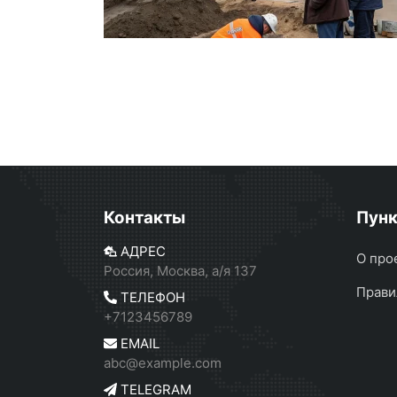
Контакты
Пун
АДРЕС
О про
Россия, Москва, а/я 137
Прави
ТЕЛЕФОН
+7123456789
EMAIL
abc@example.com
TELEGRAM