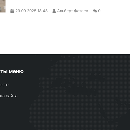
29.09.2025
18:48
Альберт Фатеев
0
кты меню
екте
ла сайта