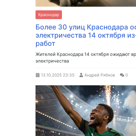
Краснодар
Более 30 улиц Краснодара о
электричества 14 октября и
работ
Жителей Краснодара 14 октября ожидают в
электричества
13.10.2025
23:35
Андрей Рябков
0