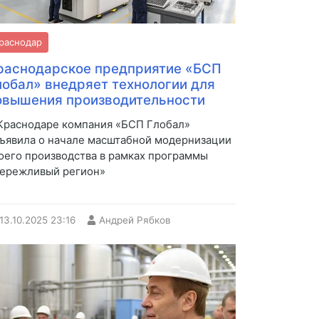
раснодар
раснодарское предприятие «БСП
лобал» внедряет технологии для
овышения производительности
Краснодаре компания «БСП Глобал»
ъявила о начале масштабной модернизации
оего производства в рамках программы
ережливый регион»
13.10.2025
23:16
Андрей Рябков