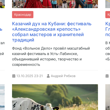
Краснодар
К
и
Казачий дух на Кубани: фестиваль
К
ь
«Александровская крепость»
Г
собрал мастеров и хранителей
п
традиций
тал
В 
Фонд «Вольное Дело» провёл масштабный
об
ей
казачий фестиваль в Усть-Лабинске,
св
объединивший историю, творчество и
«Б
современность
13.10.2025
23:21
Андрей Рябков