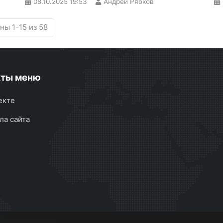
08.10.2025
19:53
Андрей Рябков
ны 1-15 из 58
кты меню
екте
ла сайта