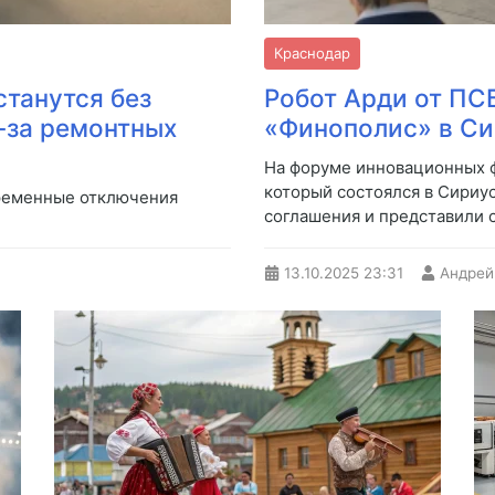
Краснодар
станутся без
Робот Арди от ПС
з-за ремонтных
«Финополис» в С
На форуме инновационных 
который состоялся в Сириу
ременные отключения
соглашения и представили 
13.10.2025
23:31
Андрей