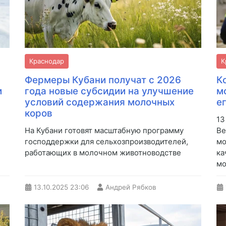
Краснодар
К
Фермеры Кубани получат с 2026
К
и
года новые субсидии на улучшение
м
условий содержания молочных
е
коров
13
На Кубани готовят масштабную программу
Ве
господдержки для сельхозпроизводителей,
мо
работающих в молочном животноводстве
ка
мо
13.10.2025
23:06
Андрей Рябков