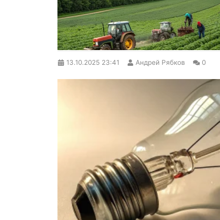
13.10.2025
23:41
Андрей Рябков
0