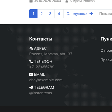
08.10.2025
20:04
Андрей Рябков
1
2
3
4
Следующая
Показа
Контакты
Пун
АДРЕС
О про
Россия, Москва, а/я 137
Прави
ТЕЛЕФОН
+7123456789
EMAIL
abc@example.com
TELEGRAM
@instantcms