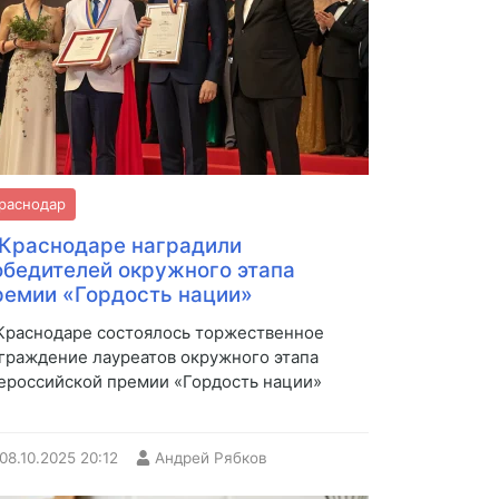
раснодар
 Краснодаре наградили
обедителей окружного этапа
ремии «Гордость нации»
Краснодаре состоялось торжественное
граждение лауреатов окружного этапа
ероссийской премии «Гордость нации»
08.10.2025
20:12
Андрей Рябков