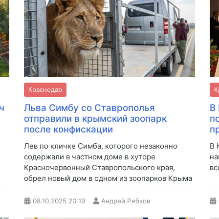
Краснодар
К
ч
Льва Симбу со Ставрополья
В
отправили в крымский зоопарк
п
после конфискации
п
Лев по кличке Симба, которого незаконно
В 
содержали в частном доме в хуторе
на
Красночервонный Ставропольского края,
вс
обрел новый дом в одном из зоопарков Крыма
08.10.2025
20:19
Андрей Рябков