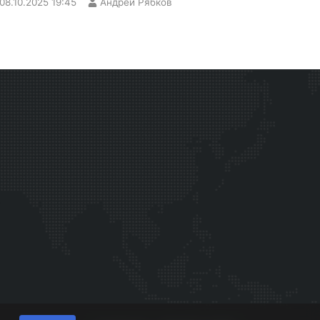
08.10.2025
19:45
Андрей Рябков