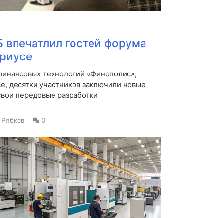
Б впечатлил гостей форума
ириусе
финансовых технологий «Финополис»,
се, десятки участников заключили новые
свои передовые разработки
 Рябков
0