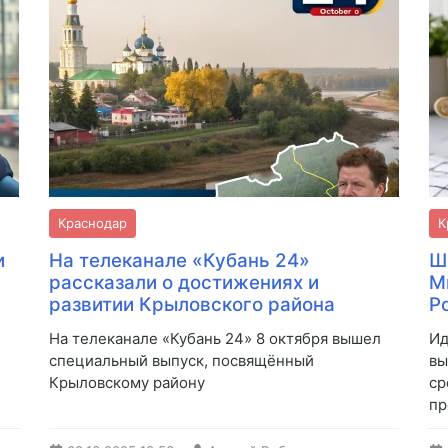
Краснодар
К
и
На телеканале «Кубань 24»
Ш
рассказали о достижениях и
М
развитии Крыловского района
Р
На телеканале «Кубань 24» 8 октября вышел
Ид
специальный выпуск, посвящённый
вы
Крыловскому району
ср
пр