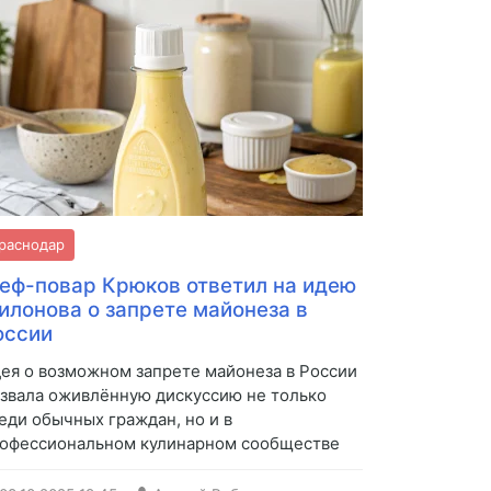
раснодар
еф-повар Крюков ответил на идею
илонова о запрете майонеза в
оссии
ея о возможном запрете майонеза в России
звала оживлённую дискуссию не только
еди обычных граждан, но и в
офессиональном кулинарном сообществе