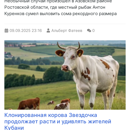
Необычный случай произошёл в Азовском районе
Ростовской области, где местный рыбак Антон
Куренков сумел выловить сома рекордного размера
09.09.2025
23:16
Альберт Фатеев
0
Клонированная корова Звездочка
продолжает расти и удивлять жителей
Кубани