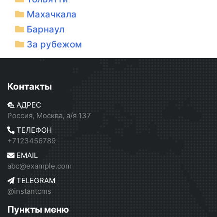
Махачкала
Барнаул
За рубежом
Контакты
АДРЕС
Россия, Москва, а/я 137
ТЕЛЕФОН
+7123456789
EMAIL
abc@example.com
TELEGRAM
@instantcms
Пункты меню