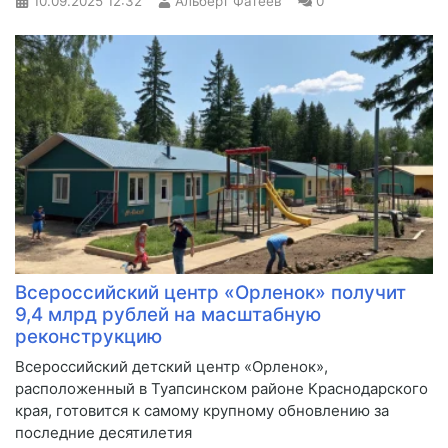
10.09.2025
12:32
Альберт Фатеев
0
Всероссийский центр «Орленок» получит
9,4 млрд рублей на масштабную
реконструкцию
Всероссийский детский центр «Орленок»,
расположенный в Туапсинском районе Краснодарского
края, готовится к самому крупному обновлению за
последние десятилетия